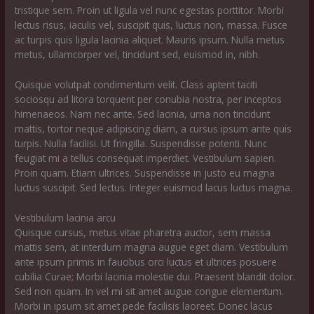
tristique sem. Proin ut ligula vel nunc egestas porttitor. Morbi
lectus risus, iaculis vel, suscipit quis, luctus non, massa. Fusce
ac turpis quis ligula lacinia aliquet. Mauris ipsum. Nulla metus
metus, ullamcorper vel, tincidunt sed, euismod in, nibh.
Quisque volutpat condimentum velit. Class aptent taciti
sociosqu ad litora torquent per conubia nostra, per inceptos
himenaeos. Nam nec ante. Sed lacinia, urna non tincidunt
mattis, tortor neque adipiscing diam, a cursus ipsum ante quis
turpis. Nulla facilisi. Ut fringilla. Suspendisse potenti. Nunc
feugiat mi a tellus consequat imperdiet. Vestibulum sapien.
Proin quam. Etiam ultrices. Suspendisse in justo eu magna
luctus suscipit. Sed lectus. Integer euismod lacus luctus magna.
Vestibulum lacinia arcu
Quisque cursus, metus vitae pharetra auctor, sem massa
mattis sem, at interdum magna augue eget diam. Vestibulum
ante ipsum primis in faucibus orci luctus et ultrices posuere
cubilia Curae; Morbi lacinia molestie dui. Praesent blandit dolor.
Sed non quam. In vel mi sit amet augue congue elementum.
Morbi in ipsum sit amet pede facilisis laoreet. Donec lacus