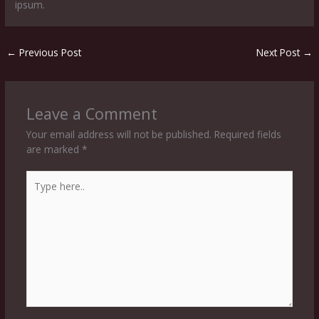
ipsum.
←
Previous Post
Next Post
→
Leave a Comment
Your email address will not be published.
Required fields
are marked
*
Type
here..